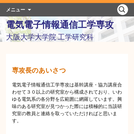
コ
検
メニュー
ン
索:
テ
電気電子情報通信工学専攻
ン
大阪大学大学院 工学研究科
ツ
へ
ス
キ
ッ
専攻長のあいさつ
プ
電気電子情報通信工学専攻は基幹講座・協力講座合
わせて３０以上の研究室から構成されており、いわ
ゆる電気系の各分野を広範囲に網羅しています。興
味のある研究室が見つかった際には積極的に当該研
究室の教員と連絡を取っていただければと思いま
す。