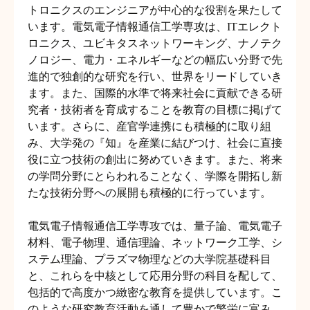
トロニクスのエンジニアが中心的な役割を果たして
います。電気電子情報通信工学専攻は、ITエレクト
ロニクス、ユビキタスネットワーキング、ナノテク
ノロジー、電力・エネルギーなどの幅広い分野で先
進的で独創的な研究を行い、世界をリードしていき
ます。また、国際的水準で将来社会に貢献できる研
究者・技術者を育成することを教育の目標に掲げて
います。さらに、産官学連携にも積極的に取り組
み、大学発の『知』を産業に結びつけ、社会に直接
役に立つ技術の創出に努めていきます。また、将来
の学問分野にとらわれることなく、学際を開拓し新
たな技術分野への展開も積極的に行っています。
電気電子情報通信工学専攻では、量子論、電気電子
材料、電子物理、通信理論、ネットワーク工学、シ
ステム理論、プラズマ物理などの大学院基礎科目
と、これらを中核として応用分野の科目を配して、
包括的で高度かつ緻密な教育を提供しています。こ
のような研究教育活動を通して豊かで繁栄に富み、